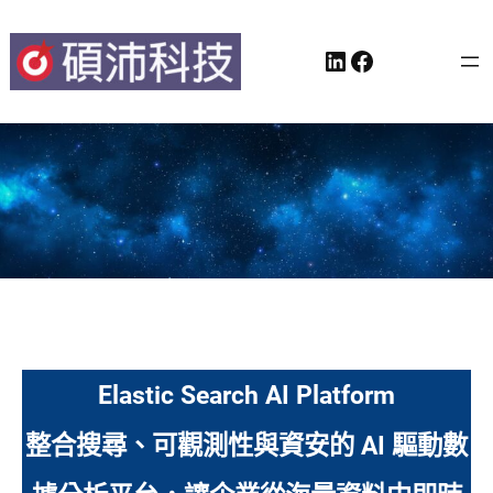
跳
LinkedIn
Facebook
至
主
要
內
容
Elastic Search AI Platform
整合搜尋、可觀測性與資安的 AI 驅動數